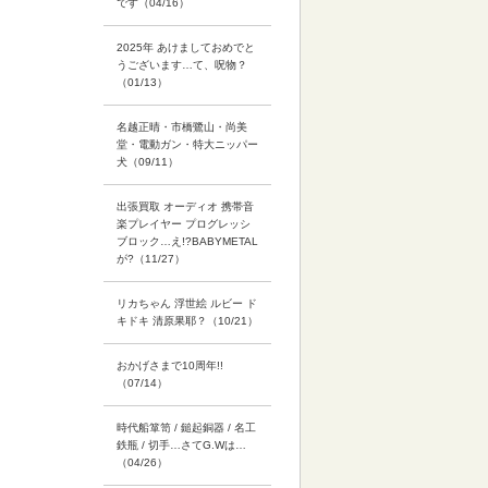
です（04/16）
2025年 あけましておめでと
うございます…て、呪物？
（01/13）
名越正晴・市橋鷺山・尚美
堂・電動ガン・特大ニッパー
犬（09/11）
出張買取 オーディオ 携帯音
楽プレイヤー プログレッシ
ブロック…え!?BABYMETAL
が?（11/27）
リカちゃん 浮世絵 ルビー ド
キドキ 清原果耶？（10/21）
おかげさまで10周年!!
（07/14）
時代船箪笥 / 鎚起銅器 / 名工
鉄瓶 / 切手…さてG.Wは…
（04/26）