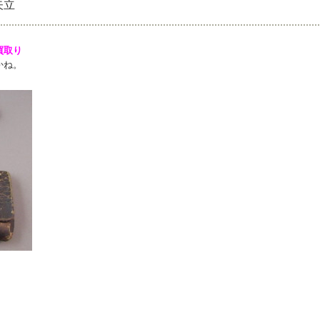
矢立
買取り
かね。