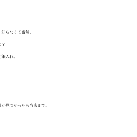
、知らなくて当然。
な？
と筆入れ。
具が見つかったら当店まで。