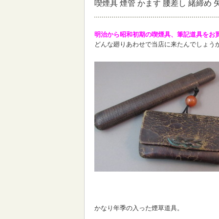
喫煙具 煙管 かます 腰差し 緒締め 
明治から昭和初期の喫煙具、筆記道具をお
どんな廻りあわせで当店に来たんでしょう
かなり年季の入った煙草道具。