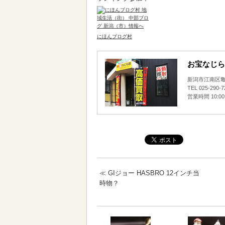
にほんブログ村
お宝なじら
新潟市江南区亀田
TEL 025-290-
営業時間 10:0
≪
GIジョー HASBRO 12インチ当
時物？