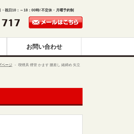
日・祝日10：～18：00時/ 不定休・月曜予約制
お問い合わせ
プページ
喫煙具 煙管 かます 腰差し 緒締め 矢立