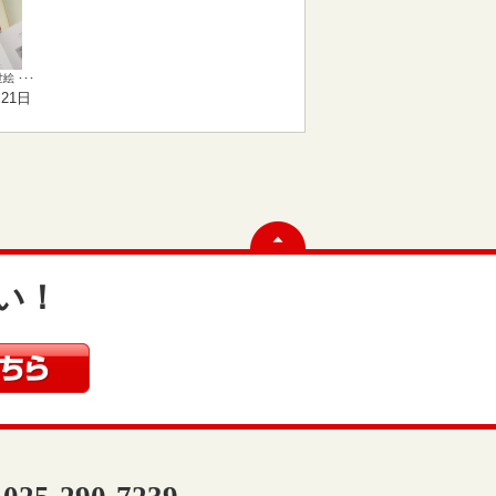
 ･･･
月21日
い！