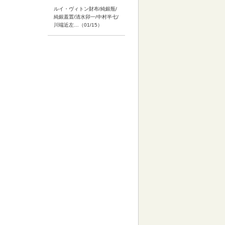
ルイ・ヴィトン財布/純銀瓶/
純銀蓋置/清水卯一/中村半七/
川端近左…（01/15）