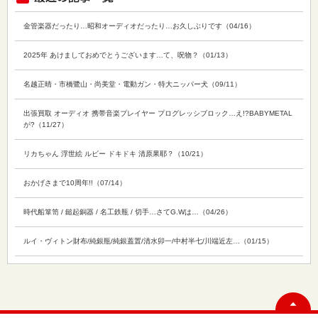
金管楽器だったり…昭和オーディオだったり…お久しぶりです（04/16）
2025年 あけましておめでとうございます…て、呪物？（01/13）
名越正晴・市橋鷺山・尚美堂・電動ガン・特大ニッパー犬（09/11）
出張買取 オーディオ 携帯音楽プレイヤー プログレッシブロック…え!?BABYMETAL
が?（11/27）
リカちゃん 浮世絵 ルビー ドキドキ 清原果耶？（10/21）
おかげさまで10周年!!（07/14）
時代船箪笥 / 鎚起銅器 / 名工鉄瓶 / 切手…さてG.Wは…（04/26）
ルイ・ヴィトン財布/純銀瓶/純銀蓋置/清水卯一/中村半七/川端近左…（01/15）