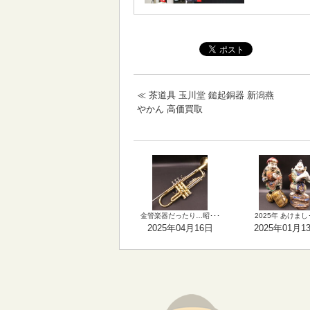
≪
茶道具 玉川堂 鎚起銅器 新潟燕
やかん 高価買取
金管楽器だったり…昭･･･
2025年 あけまし･
2025年04月16日
2025年01月1