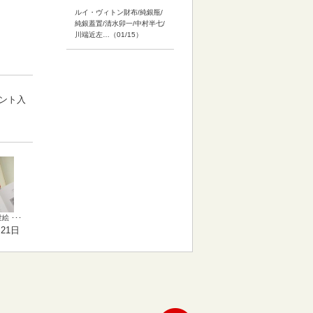
ルイ・ヴィトン財布/純銀瓶/
純銀蓋置/清水卯一/中村半七/
川端近左…（01/15）
テント入
 ･･･
月21日