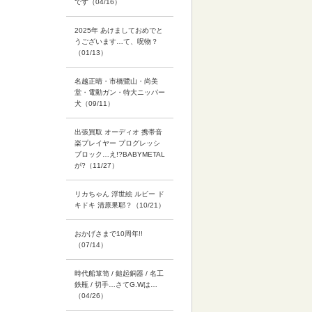
です（04/16）
2025年 あけましておめでと
うございます…て、呪物？
（01/13）
名越正晴・市橋鷺山・尚美
堂・電動ガン・特大ニッパー
犬（09/11）
出張買取 オーディオ 携帯音
楽プレイヤー プログレッシ
ブロック…え!?BABYMETAL
が?（11/27）
リカちゃん 浮世絵 ルビー ド
キドキ 清原果耶？（10/21）
おかげさまで10周年!!
（07/14）
時代船箪笥 / 鎚起銅器 / 名工
鉄瓶 / 切手…さてG.Wは…
（04/26）