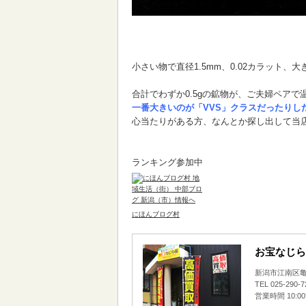
小さい物で直径1.5mm、0.02カラット、
合計でわずか0.5gの鉱物が、ご夫婦ペア
一番大きいのが「VVS」クラスだったりし
心当たりがある方、なんとか探し出して当
ランキング参加中
にほんブログ村
お宝なじら
新潟市江南区亀田
TEL 025-290-
営業時間 10:0