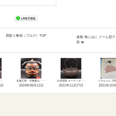
買取り事例（ブログ）TOP
速報 海に山に ドーム型
荷
≫
･･
名越正晴・市橋鷺山・･･･
出張買取 オーディオ･･･
リカちゃん 浮世絵
3日
2024年09月11日
2021年11月27日
2021年10