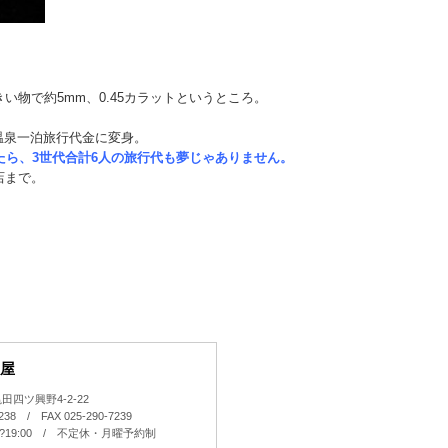
大きい物で約5mm、0.45カラットというところ。
で温泉一泊旅行代金に変身。
たら、3世代合計6人の旅行代も夢じゃありません。
店まで。
屋
四ツ興野4-2-22
7238 / FAX 025-290-7239
0?19:00 / 不定休・月曜予約制