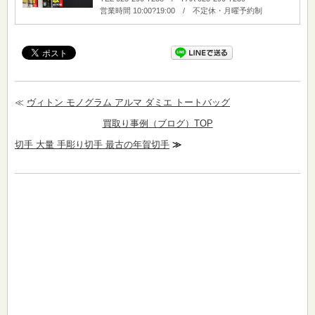
営業時間 10:00?19:00 / 不定休・月曜予約制
≪
ヴィトン モノグラム アルマ ダミエ トートバッグ
買取り事例（ブログ）TOP
切手 大量 手彫り切手 最古の年賀切手
≫