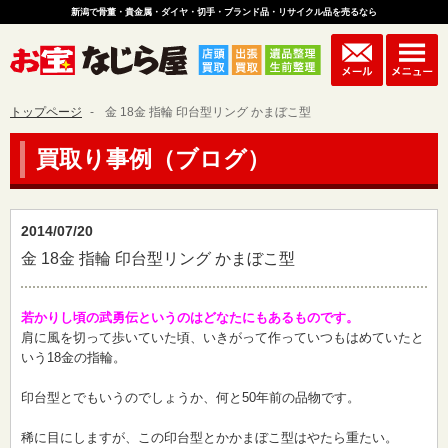
新潟で骨董・貴金属・ダイヤ・切手・ブランド品・リサイクル品を売るなら
トップページ
金 18金 指輪 印台型リング かまぼこ型
買取り事例（ブログ）
2014/07/20
金 18金 指輪 印台型リング かまぼこ型
若かりし頃の武勇伝というのはどなたにもあるものです。
肩に風を切って歩いていた頃、いきがって作っていつもはめていたと
いう18金の指輪。
印台型とでもいうのでしょうか、何と50年前の品物です。
稀に目にしますが、この印台型とかかまぼこ型はやたら重たい。