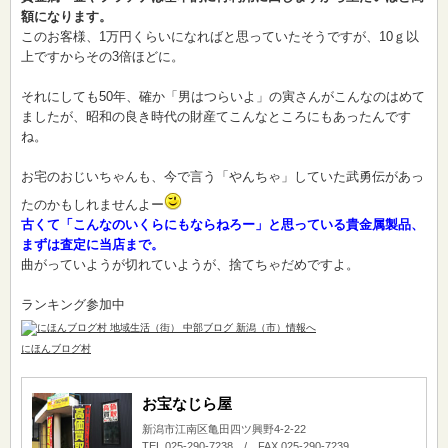
額になります。
このお客様、1万円くらいになればと思っていたそうですが、10ｇ以
上ですからその3倍ほどに。
それにしても50年、確か「男はつらいよ」の寅さんがこんなのはめて
ましたが、昭和の良き時代の財産てこんなところにもあったんです
ね。
お宅のおじいちゃんも、今で言う「やんちゃ」していた武勇伝があっ
たのかもしれませんよー
古くて「こんなのいくらにもならねろー」と思っている貴金属製品、
まずは査定に当店まで。
曲がっていようが切れていようが、捨てちゃだめですよ。
ランキング参加中
にほんブログ村
お宝なじら屋
新潟市江南区亀田四ツ興野4-2-22
TEL 025-290-7238 / FAX 025-290-7239