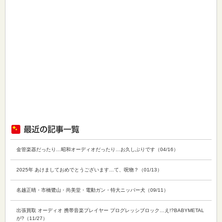
金管楽器だったり…昭和オーディオだったり…お久しぶりです（04/16）
2025年 あけましておめでとうございます…て、呪物？（01/13）
名越正晴・市橋鷺山・尚美堂・電動ガン・特大ニッパー犬（09/11）
出張買取 オーディオ 携帯音楽プレイヤー プログレッシブロック…え!?BABYMETAL
が?（11/27）