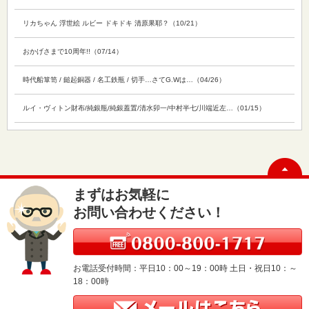
リカちゃん 浮世絵 ルビー ドキドキ 清原果耶？（10/21）
おかげさまで10周年!!（07/14）
時代船箪笥 / 鎚起銅器 / 名工鉄瓶 / 切手…さてG.Wは…（04/26）
ルイ・ヴィトン財布/純銀瓶/純銀蓋置/清水卯一/中村半七/川端近左…（01/15）
まずはお気軽に
お問い合わせください！
お電話受付時間：平日10：00～19：00時 土日・祝日10：～
18：00時