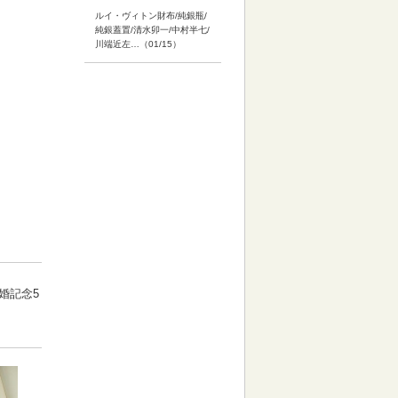
ルイ・ヴィトン財布/純銀瓶/
純銀蓋置/清水卯一/中村半七/
川端近左…（01/15）
婚記念5