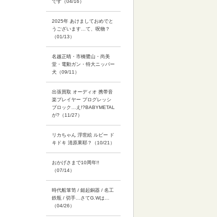
です（04/16）
2025年 あけましておめでと
うございます…て、呪物？
（01/13）
名越正晴・市橋鷺山・尚美
堂・電動ガン・特大ニッパー
犬（09/11）
出張買取 オーディオ 携帯音
楽プレイヤー プログレッシ
ブロック…え!?BABYMETAL
が?（11/27）
リカちゃん 浮世絵 ルビー ド
キドキ 清原果耶？（10/21）
おかげさまで10周年!!
（07/14）
時代船箪笥 / 鎚起銅器 / 名工
鉄瓶 / 切手…さてG.Wは…
（04/26）