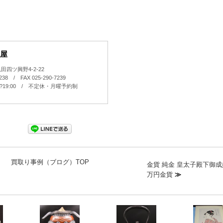
屋
四ツ興野4-2-22
7238 / FAX 025-290-7239
0?19:00 / 不定休・月曜予約制
買取り事例（ブログ）TOP
金貨 純金 皇太子殿下御成
万円金貨
≫