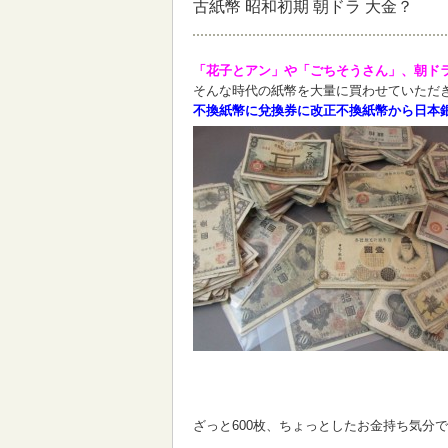
古紙幣 昭和初期 朝ドラ 大金？
「花子とアン」や「ごちそうさん」、朝ド
そんな時代の紙幣を大量に買わせていただ
不換紙幣に兌換券に改正不換紙幣から日本
ざっと600枚、ちょっとしたお金持ち気分