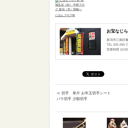
にほんブログ村
お宝なじら
新潟市江南区亀田
TEL 025-290-
営業時間 10:0
≪
切手 単片 お年玉切手シート
バラ切手 少額切手