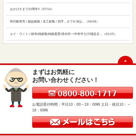
おかげさまで10周年!!（07/14）
時代船箪笥 / 鎚起銅器 / 名工鉄瓶 / 切手…さてG.Wは…（04/26）
ルイ・ヴィトン財布/純銀瓶/純銀蓋置/清水卯一/中村半七/川端近左…（01/15）
まずはお気軽に
お問い合わせください！
お電話受付時間：平日10：00～19：00時 土日・祝日10：～
18：00時