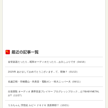
金管楽器だったり…昭和オーディオだったり…お久しぶりです（04/16）
2025年 あけましておめでとうございます…て、呪物？（01/13）
名越正晴・市橋鷺山・尚美堂・電動ガン・特大ニッパー犬（09/11）
出張買取 オーディオ 携帯音楽プレイヤー プログレッシブロック…え!?BABYMETAL
が?（11/27）
リカちゃん 浮世絵 ルビー ドキドキ 清原果耶？（10/21）