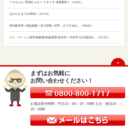
リカちゃん 浮世絵 ルビー ドキドキ 清原果耶？（10/21）
おかげさまで10周年!!（07/14）
時代船箪笥 / 鎚起銅器 / 名工鉄瓶 / 切手…さてG.Wは…（04/26）
ルイ・ヴィトン財布/純銀瓶/純銀蓋置/清水卯一/中村半七/川端近左…（01/15）
まずはお気軽に
お問い合わせください！
お電話受付時間：平日10：00～19：00時 土日・祝日10：～
18：00時