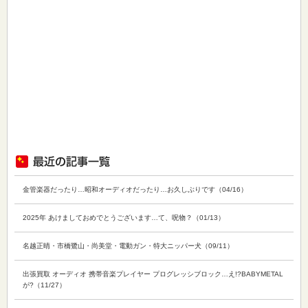
金管楽器だったり…昭和オーディオだったり…お久しぶりです（04/16）
2025年 あけましておめでとうございます…て、呪物？（01/13）
名越正晴・市橋鷺山・尚美堂・電動ガン・特大ニッパー犬（09/11）
出張買取 オーディオ 携帯音楽プレイヤー プログレッシブロック…え!?BABYMETAL
が?（11/27）