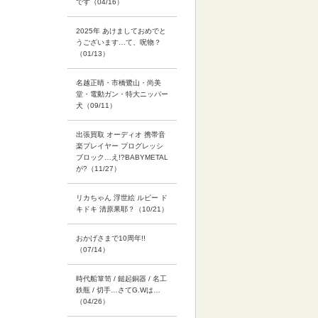
です（04/16）
2025年 あけましておめでと
うございます…て、呪物？
（01/13）
名越正晴・市橋鷺山・尚美
堂・電動ガン・特大ニッパー
犬（09/11）
出張買取 オーディオ 携帯音
楽プレイヤー プログレッシ
ブロック…え!?BABYMETAL
が?（11/27）
リカちゃん 浮世絵 ルビー ド
キドキ 清原果耶？（10/21）
おかげさまで10周年!!
（07/14）
時代船箪笥 / 鎚起銅器 / 名工
鉄瓶 / 切手…さてG.Wは…
（04/26）