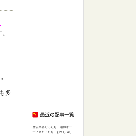
、
す。
」。
も多
金管楽器だったり…昭和オー
ディオだったり…お久しぶり