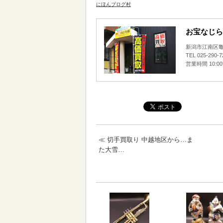
にほんブログ村
お宝なじら
新潟市江南区亀田
TEL 025-290-
営業時間 10:0
≪
切手買取り 中越地区から…ま
た大雪…