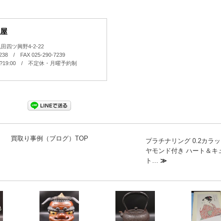
屋
四ツ興野4-2-22
7238 / FAX 025-290-7239
0?19:00 / 不定休・月曜予約制
買取り事例（ブログ）TOP
プラチナリング 0.2カラ
ヤモンド付き ハート＆キ
ト…
≫