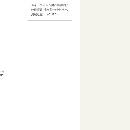
ルイ・ヴィトン財布/純銀瓶/
純銀蓋置/清水卯一/中村半七/
川端近左…（01/15）
ま