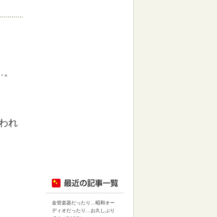
…。
われ
金管楽器だったり…昭和オー
ディオだったり…お久しぶり