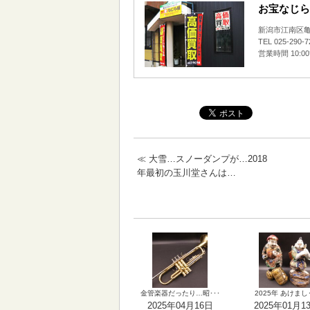
お宝なじら
新潟市江南区亀田
TEL 025-290-
営業時間 10:0
≪
大雪…スノーダンプが…2018
年最初の玉川堂さんは…
金管楽器だったり…昭･･･
2025年 あけまし･
2025年04月16日
2025年01月1