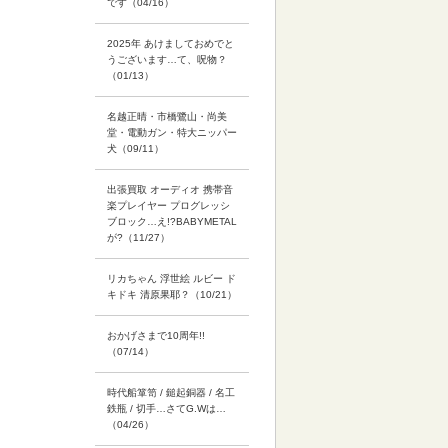
です（04/16）
2025年 あけましておめでと
うございます…て、呪物？
（01/13）
名越正晴・市橋鷺山・尚美
堂・電動ガン・特大ニッパー
犬（09/11）
出張買取 オーディオ 携帯音
楽プレイヤー プログレッシ
ブロック…え!?BABYMETAL
が?（11/27）
リカちゃん 浮世絵 ルビー ド
キドキ 清原果耶？（10/21）
おかげさまで10周年!!
（07/14）
時代船箪笥 / 鎚起銅器 / 名工
鉄瓶 / 切手…さてG.Wは…
（04/26）