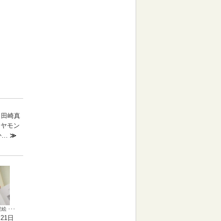
 田崎真
イヤモン
か…
≫
 ･･･
月21日