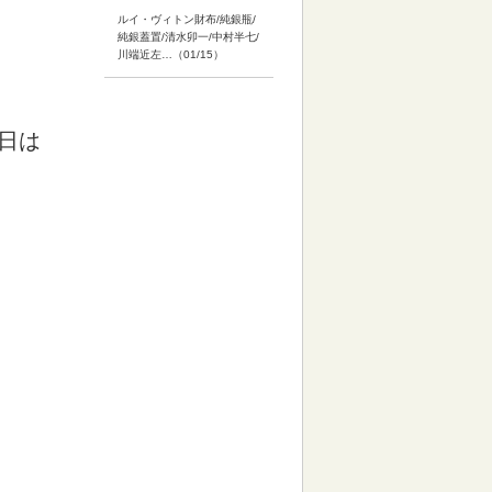
ルイ・ヴィトン財布/純銀瓶/
純銀蓋置/清水卯一/中村半七/
川端近左…（01/15）
日は