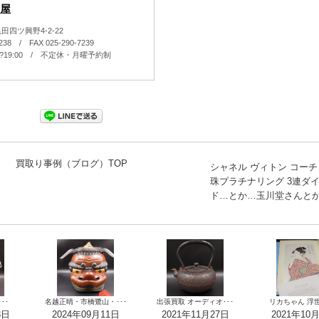
屋
四ツ興野4-2-22
7238 / FAX 025-290-7239
0?19:00 / 不定休・月曜予約制
買取り事例（ブログ）TOP
シャネル ヴィトン コーチ
珠プラチナリング 3連ダ
ド…とか…玉川堂さんと
･･
名越正晴・市橋鷺山・･･･
出張買取 オーディオ･･･
リカちゃん 浮世絵
3日
2024年09月11日
2021年11月27日
2021年10