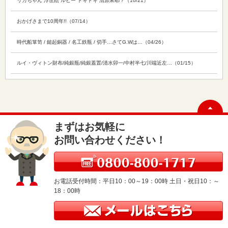
リカちゃん 浮世絵 ルビー ドキドキ 清原果耶？（10/21）
おかげさまで10周年!!（07/14）
時代船箪笥 / 鎚起銅器 / 名工鉄瓶 / 切手…さてG.Wは…（04/26）
ルイ・ヴィトン財布/純銀瓶/純銀蓋置/清水卯一/中村半七/川端近左…（01/15）
まずはお気軽に
お問い合わせください！
お電話受付時間：平日10：00～19：00時 土日・祝日10：～
18：00時