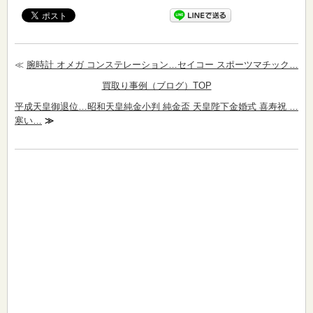
≪
腕時計 オメガ コンステレーション…セイコー スポーツマチック…
買取り事例（ブログ）TOP
平成天皇御退位…昭和天皇純金小判 純金盃 天皇陛下金婚式 喜寿祝 …
寒い…
≫