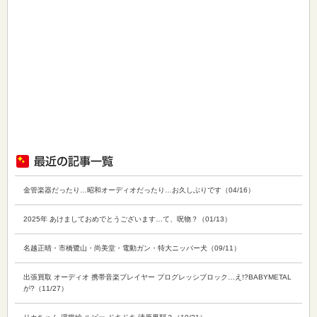
金管楽器だったり…昭和オーディオだったり…お久しぶりです（04/16）
2025年 あけましておめでとうございます…て、呪物？（01/13）
名越正晴・市橋鷺山・尚美堂・電動ガン・特大ニッパー犬（09/11）
出張買取 オーディオ 携帯音楽プレイヤー プログレッシブロック…え!?BABYMETAL
が?（11/27）