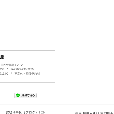
屋
四ツ興野4-2-22
7238 / FAX 025-290-7239
0?19:00 / 不定休・月曜予約制
買取り事例（ブログ）TOP
銅器 無形文化財 高岡銅器