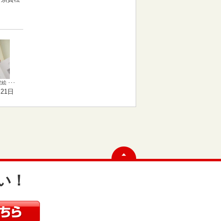
 ･･･
月21日
い！