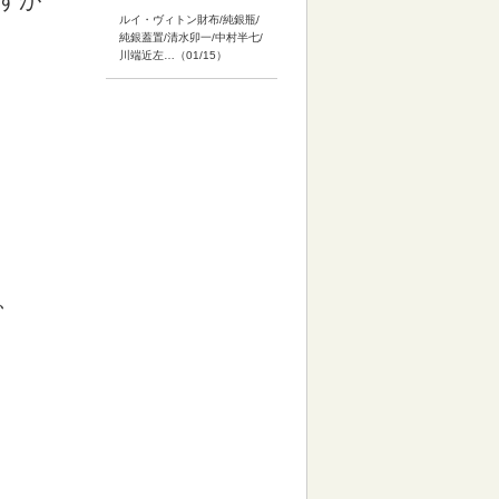
すが
ルイ・ヴィトン財布/純銀瓶/
純銀蓋置/清水卯一/中村半七/
川端近左…（01/15）
、