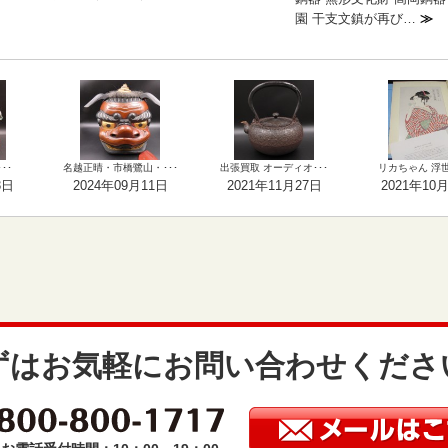
園 干支文鎮が再び…
≫
･･
名越正晴・市橋鷺山・･･･
出張買取 オーディオ･･･
リカちゃん 浮世絵
3日
2024年09月11日
2021年11月27日
2021年10
ずはお気軽にお問い合わせくださ