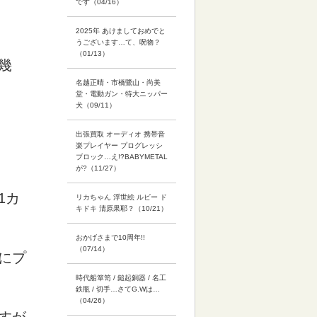
です（04/16）
2025年 あけましておめでと
うございます…て、呪物？
（01/13）
幾
名越正晴・市橋鷺山・尚美
堂・電動ガン・特大ニッパー
犬（09/11）
出張買取 オーディオ 携帯音
楽プレイヤー プログレッシ
ブロック…え!?BABYMETAL
が?（11/27）
1カ
リカちゃん 浮世絵 ルビー ド
キドキ 清原果耶？（10/21）
おかげさまで10周年!!
（07/14）
にプ
時代船箪笥 / 鎚起銅器 / 名工
鉄瓶 / 切手…さてG.Wは…
（04/26）