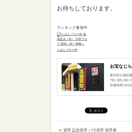
お待ちしております。
ランキング参加中
にほんブログ村
お宝なじら
新潟市江南区亀田
TEL 025-290-
営業時間 10:0
≪
切手 記念切手 バラ切手 切手単