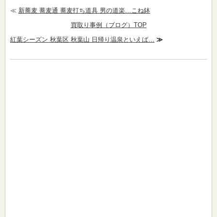
≪
新蕎麦 蕎麦通 蕎麦打ち道具 男の道楽…こね鉢
買取り事例（ブログ）TOP
紅葉シーズン 秋葉区 秋葉山 日帰り温泉といえば…
≫