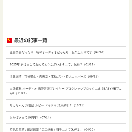
金管楽器だったり…昭和オーディオだったり…お久しぶりです（04/16）
2025年 あけましておめでとうございます…て、呪物？（01/13）
名越正晴・市橋鷺山・尚美堂・電動ガン・特大ニッパー犬（09/11）
出張買取 オーディオ 携帯音楽プレイヤー プログレッシブロック…え!?BABYMETAL
が?（11/27）
リカちゃん 浮世絵 ルビー ドキドキ 清原果耶？（10/21）
おかげさまで10周年!!（07/14）
時代船箪笥 / 鎚起銅器 / 名工鉄瓶 / 切手…さてG.Wは…（04/26）