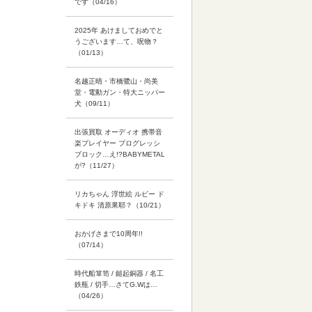
です（04/16）
2025年 あけましておめでと
うございます…て、呪物？
（01/13）
名越正晴・市橋鷺山・尚美
堂・電動ガン・特大ニッパー
犬（09/11）
出張買取 オーディオ 携帯音
楽プレイヤー プログレッシ
ブロック…え!?BABYMETAL
が?（11/27）
リカちゃん 浮世絵 ルビー ド
キドキ 清原果耶？（10/21）
おかげさまで10周年!!
（07/14）
時代船箪笥 / 鎚起銅器 / 名工
鉄瓶 / 切手…さてG.Wは…
（04/26）