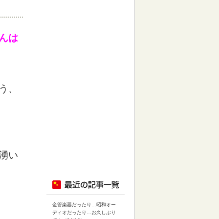
んは
う、
湧い
金管楽器だったり…昭和オー
ディオだったり…お久しぶり