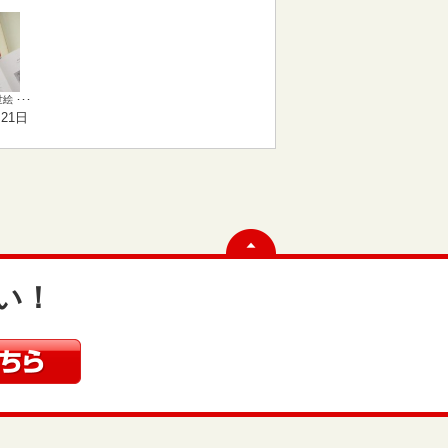
 ･･･
月21日
い！