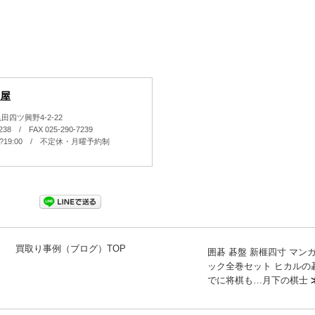
屋
四ツ興野4-2-22
7238 / FAX 025-290-7239
0?19:00 / 不定休・月曜予約制
買取り事例（ブログ）TOP
囲碁 碁盤 新榧四寸 マン
ック全巻セット ヒカルの
でに将棋も…月下の棋士