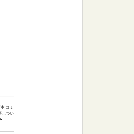
ガ本 コミ
碁…つい
≫