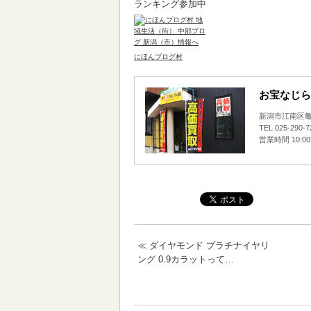
ランキング参加中
にほんブログ村
お宝なじら
新潟市江南区亀田
TEL 025-290-
営業時間 10:0
≪
ダイヤモンド プラチナイヤリ
ング 0.9カラットって…