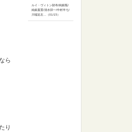
ルイ・ヴィトン財布/純銀瓶/
純銀蓋置/清水卯一/中村半七/
川端近左…（01/15）
なら
たり