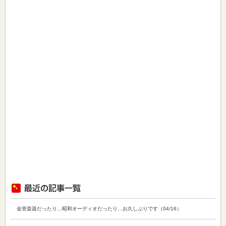
金管楽器だったり…昭和オーディオだったり…お久しぶりです（04/16）