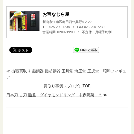
お宝なじら屋
新潟市江南区亀田四ツ興野4-2-22
TEL 025-290-7238 / FAX 025-290-7239
営業時間 10:00?19:00 / 不定休・月曜予約制
≪
出張買取り 燕銅器 鎚起銅器 玉川堂 海玉堂 玉虎堂…昭和フィギュ
ア…
買取り事例（ブログ）TOP
日本刀 古刀 脇差…ダイヤモンドリング…中森明菜…？
≫