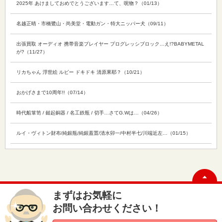
2025年 あけましておめでとうございます…て、呪物？（01/13）
名越正晴・市橋鷺山・尚美堂・電動ガン・特大ニッパー犬（09/11）
出張買取 オーディオ 携帯音楽プレイヤー プログレッシブロック…え!?BABYMETAL
が?（11/27）
リカちゃん 浮世絵 ルビー ドキドキ 清原果耶？（10/21）
おかげさまで10周年!!（07/14）
時代船箪笥 / 鎚起銅器 / 名工鉄瓶 / 切手…さてG.Wは…（04/26）
ルイ・ヴィトン財布/純銀瓶/純銀蓋置/清水卯一/中村半七/川端近左…（01/15）
まずはお気軽に
お問い合わせください！