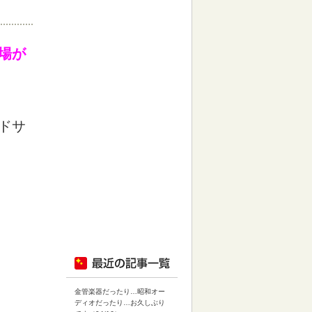
場が
ドサ
金管楽器だったり…昭和オー
ディオだったり…お久しぶり