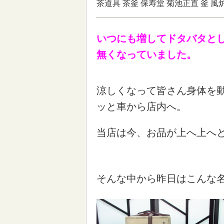
茶道具 茶釜 保寿堂 菊池正直 釜
いつにも増してドタバタと
無くなっていました。
涼しくなって皆さん身体を
ッと車から店内へ。
当店は今、お品が上へ上へ
そんな中から昨日はこんな