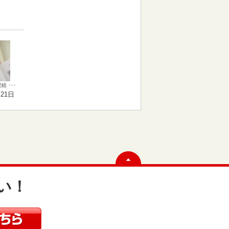
 ･･･
月21日
い！