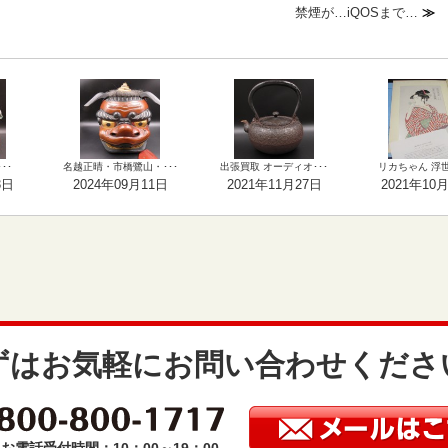
禁煙が…iQOSまで…
≫
･･
名越正晴・市橋鷺山・･･･
出張買取 オーディオ･･･
リカちゃん 浮世絵
3日
2024年09月11日
2021年11月27日
2021年10
ずはお気軽にお問い合わせくださ