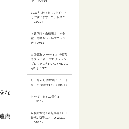
です（04/16）
2025年 あけましておめでと
うございます…て、呪物？
（01/13）
名越正晴・市橋鷺山・尚美
堂・電動ガン・特大ニッパー
犬（09/11）
出張買取 オーディオ 携帯音
楽プレイヤー プログレッシ
ブロック…え!?BABYMETAL
が?（11/27）
リカちゃん 浮世絵 ルビー ド
キドキ 清原果耶？（10/21）
をな
おかげさまで10周年!!
（07/14）
時代船箪笥 / 鎚起銅器 / 名工
遠慮
鉄瓶 / 切手…さてG.Wは…
（04/26）