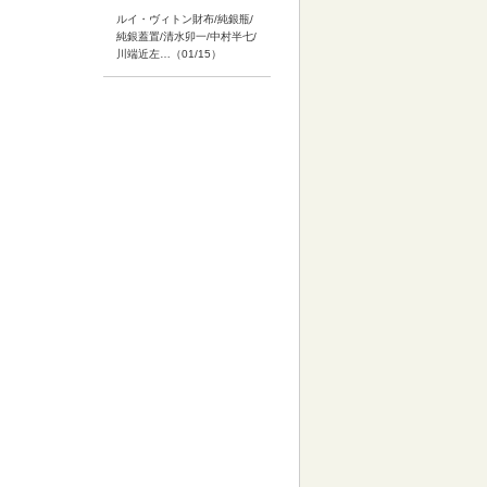
ルイ・ヴィトン財布/純銀瓶/
純銀蓋置/清水卯一/中村半七/
川端近左…（01/15）