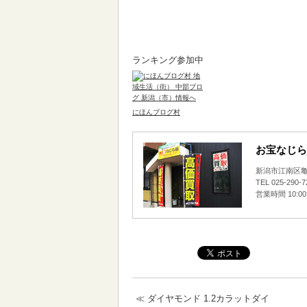
ランキング参加中
にほんブログ村
お宝なじら
新潟市江南区亀田
TEL 025-290-
営業時間 10:0
≪
ダイヤモンド 1.2カラットダイ