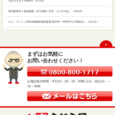
おかげさまで10周年!!（07/14）
時代船箪笥 / 鎚起銅器 / 名工鉄瓶 / 切手…さてG.Wは…（04/26）
ルイ・ヴィトン財布/純銀瓶/純銀蓋置/清水卯一/中村半七/川端近左…（01/15）
まずはお気軽に
お問い合わせください！
お電話受付時間：平日10：00～19：00時 土日・祝日10：～
18：00時