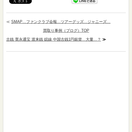
≪
SMAP…ファンクラブ会報…ツアーグッズ…ジャニーズ…
買取り事例（ブログ）TOP
古銭 寛永通宝 渡来銭 鐚線 中国古銭1円銀貨…大量…？
≫