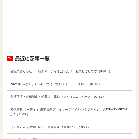
金管楽器だったり…昭和オーディオだったり…お久しぶりです（04/16）
2025年 あけましておめでとうございます…て、呪物？（01/13）
名越正晴・市橋鷺山・尚美堂・電動ガン・特大ニッパー犬（09/11）
出張買取 オーディオ 携帯音楽プレイヤー プログレッシブロック…え!?BABYMETAL
が?（11/27）
リカちゃん 浮世絵 ルビー ドキドキ 清原果耶？（10/21）