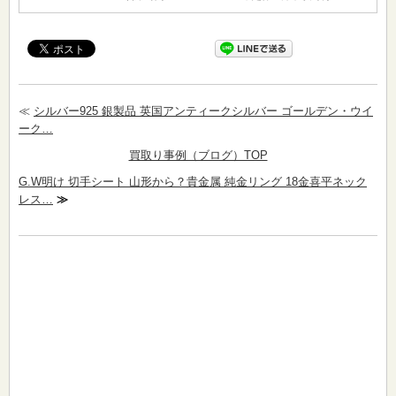
≪
シルバー925 銀製品 英国アンティークシルバー ゴールデン・ウイ
ーク…
買取り事例（ブログ）TOP
G.W明け 切手シート 山形から？貴金属 純金リング 18金喜平ネック
レス…
≫