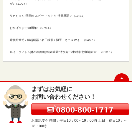
が?（11/27）
リカちゃん 浮世絵 ルビー ドキドキ 清原果耶？（10/21）
おかげさまで10周年!!（07/14）
時代船箪笥 / 鎚起銅器 / 名工鉄瓶 / 切手…さてG.Wは…（04/26）
ルイ・ヴィトン財布/純銀瓶/純銀蓋置/清水卯一/中村半七/川端近左…（01/15）
まずはお気軽に
お問い合わせください！
お電話受付時間：平日10：00～19：00時 土日・祝日10：～
18：00時