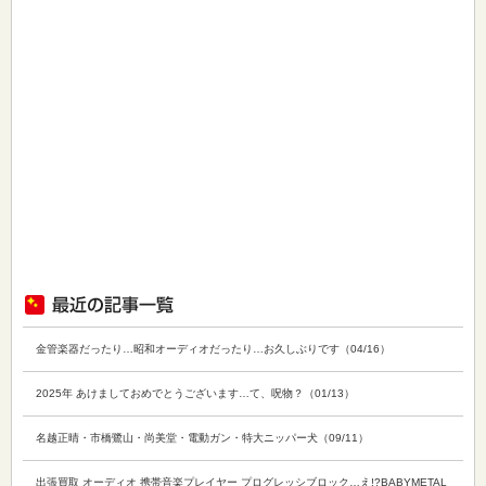
金管楽器だったり…昭和オーディオだったり…お久しぶりです（04/16）
2025年 あけましておめでとうございます…て、呪物？（01/13）
名越正晴・市橋鷺山・尚美堂・電動ガン・特大ニッパー犬（09/11）
出張買取 オーディオ 携帯音楽プレイヤー プログレッシブロック…え!?BABYMETAL