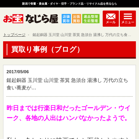
新潟で骨董・貴金属・ダイヤ・切手・ブランド品・リサイクル品を売るなら
トップページ
鎚起銅器 玉川堂 山川堂 茶箕 急須台 湯沸し 万代の立ち食い蕎麦が…
買取り事例（ブログ）
2017/05/06
鎚起銅器 玉川堂 山川堂 茶箕 急須台 湯沸し 万代の立ち
食い蕎麦が…
昨日までは行楽日和だったゴールデン・ウイ
ーク、各地の人出はハンパなかったようで。