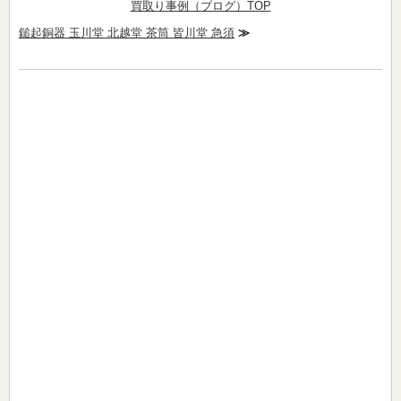
買取り事例（ブログ）TOP
鎚起銅器 玉川堂 北越堂 茶筒 皆川堂 急須
≫