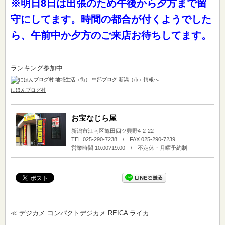
※明日8日は出張のため午後から夕方まで留
守にしてます。時間の都合が付くようでした
ら、午前中か夕方のご来店お待ちしてます。
ランキング参加中
にほんブログ村
お宝なじら屋
新潟市江南区亀田四ツ興野4-2-22
TEL 025-290-7238 / FAX 025-290-7239
営業時間 10:00?19:00 / 不定休・月曜予約制
≪
デジカメ コンパクトデジカメ REICA ライカ