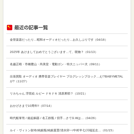
金管楽器だったり…昭和オーディオだったり…お久しぶりです（04/16）
2025年 あけましておめでとうございます…て、呪物？（01/13）
名越正晴・市橋鷺山・尚美堂・電動ガン・特大ニッパー犬（09/11）
出張買取 オーディオ 携帯音楽プレイヤー プログレッシブロック…え!?BABYMETAL
が?（11/27）
リカちゃん 浮世絵 ルビー ドキドキ 清原果耶？（10/21）
おかげさまで10周年!!（07/14）
時代船箪笥 / 鎚起銅器 / 名工鉄瓶 / 切手…さてG.Wは…（04/26）
ルイ・ヴィトン財布/純銀瓶/純銀蓋置/清水卯一/中村半七/川端近左…（01/15）