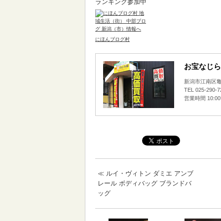
ランキング参加中
にほんブログ村
お宝なじら
新潟市江南区亀田
TEL 025-290-
営業時間 10:0
≪
ルイ・ヴィトン ダミエ アンブ
レール ボディバッグ ブランドバ
ッグ