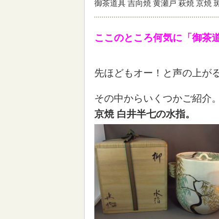
御茶道具 吉向焼 黄瀬戸 萩焼 京焼 
ここのところ何気に「御茶
先ほどもオー！と声の上が
その中からいくつかご紹介
京焼 白井半七の水指。