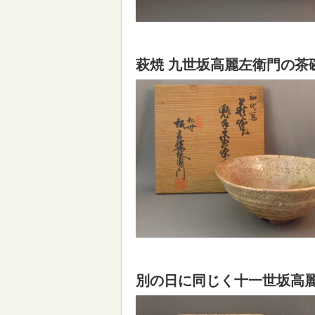
萩焼 九世坂高麗左衛門の茶
別の日に同じく十一世坂高