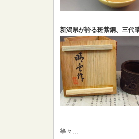
新潟県が誇る斑紫銅、三代晴
等々…