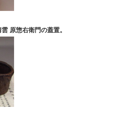
雲 原惣右衛門の蓋置。