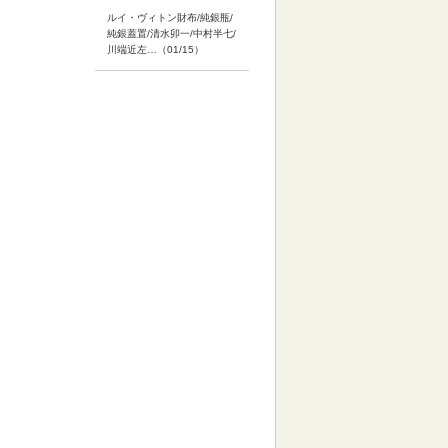
ルイ・ヴィトン財布/純銀瓶/
純銀蓋置/清水卯一/中村半七/
川端近左…（01/15）