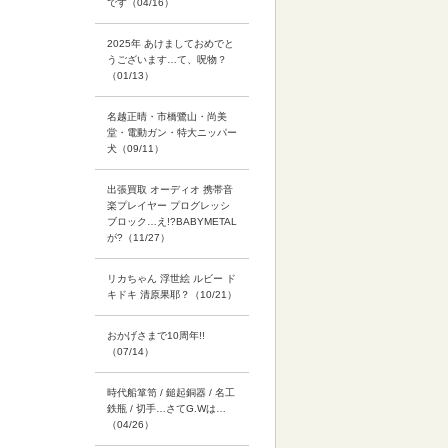
です（04/16）
2025年 あけましておめでと
うございます…て、呪物？
（01/13）
名越正晴・市橋鷺山・尚美
堂・電動ガン・特大ニッパー
犬（09/11）
出張買取 オーディオ 携帯音
楽プレイヤー プログレッシ
ブロック…え!?BABYMETAL
が?（11/27）
リカちゃん 浮世絵 ルビー ド
キドキ 清原果耶？（10/21）
おかげさまで10周年!!
（07/14）
時代船箪笥 / 鎚起銅器 / 名工
鉄瓶 / 切手…さてG.Wは…
（04/26）