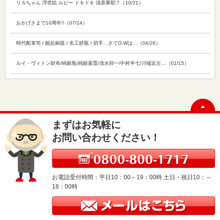
リカちゃん 浮世絵 ルビー ドキドキ 清原果耶？（10/21）
おかげさまで10周年!!（07/14）
時代船箪笥 / 鎚起銅器 / 名工鉄瓶 / 切手…さてG.Wは…（04/26）
ルイ・ヴィトン財布/純銀瓶/純銀蓋置/清水卯一/中村半七/川端近左…（01/15）
まずはお気軽に
お問い合わせください！
お電話受付時間：平日10：00～19：00時 土日・祝日10：～
18：00時