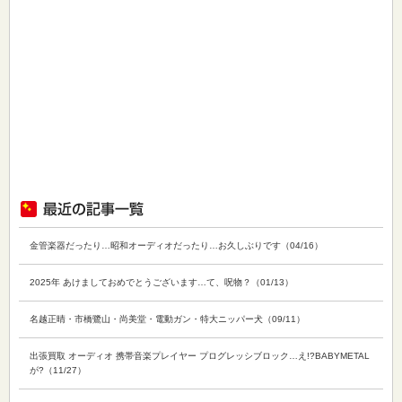
金管楽器だったり…昭和オーディオだったり…お久しぶりです（04/16）
2025年 あけましておめでとうございます…て、呪物？（01/13）
名越正晴・市橋鷺山・尚美堂・電動ガン・特大ニッパー犬（09/11）
出張買取 オーディオ 携帯音楽プレイヤー プログレッシブロック…え!?BABYMETAL
が?（11/27）