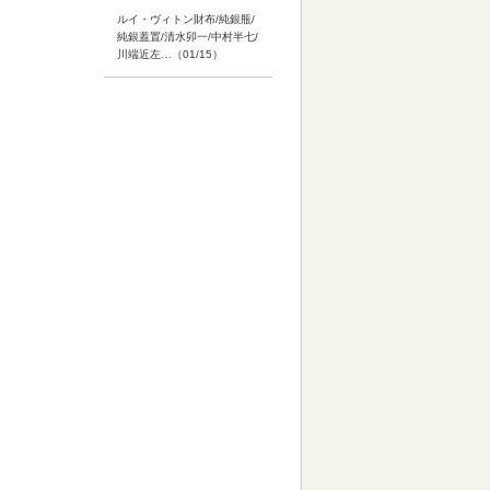
ルイ・ヴィトン財布/純銀瓶/
純銀蓋置/清水卯一/中村半七/
川端近左…（01/15）