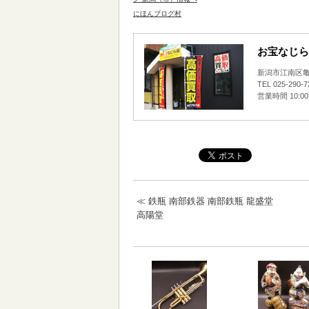
にほんブログ村
お宝なじら
新潟市江南区亀田
TEL 025-290-
営業時間 10:0
≪
鉄瓶 南部鉄器 南部鉄瓶 龍盛堂
高陽堂