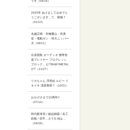
です（04/16）
2025年 あけましておめでと
うございます…て、呪物？
（01/13）
名越正晴・市橋鷺山・尚美
堂・電動ガン・特大ニッパー
犬（09/11）
出張買取 オーディオ 携帯音
楽プレイヤー プログレッシ
ブロック…え!?BABYMETAL
が?（11/27）
リカちゃん 浮世絵 ルビー ド
キドキ 清原果耶？（10/21）
おかげさまで10周年!!
（07/14）
時代船箪笥 / 鎚起銅器 / 名工
鉄瓶 / 切手…さてG.Wは…
（04/26）