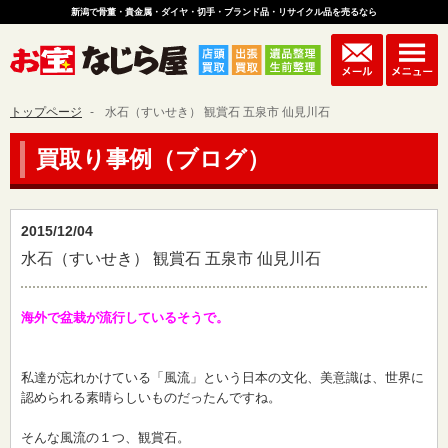
新潟で骨董・貴金属・ダイヤ・切手・ブランド品・リサイクル品を売るなら
トップページ
水石（すいせき） 観賞石 五泉市 仙見川石
買取り事例（ブログ）
2015/12/04
水石（すいせき） 観賞石 五泉市 仙見川石
海外で盆栽が流行しているそうで。
私達が忘れかけている「風流」という日本の文化、美意識は、世界に
認められる素晴らしいものだったんですね。
そんな風流の１つ、観賞石。