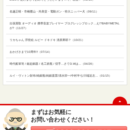
名越正晴・市橋鷺山・尚美堂・電動ガン・特大ニッパー犬（09/11）
出張買取 オーディオ 携帯音楽プレイヤー プログレッシブロック…え!?BABYMETAL
が?（11/27）
リカちゃん 浮世絵 ルビー ドキドキ 清原果耶？（10/21）
おかげさまで10周年!!（07/14）
時代船箪笥 / 鎚起銅器 / 名工鉄瓶 / 切手…さてG.Wは…（04/26）
ルイ・ヴィトン財布/純銀瓶/純銀蓋置/清水卯一/中村半七/川端近左…（01/15）
まずはお気軽に
お問い合わせください！