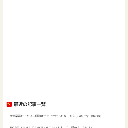
金管楽器だったり…昭和オーディオだったり…お久しぶりです（04/16）
2025年 あけましておめでとうございます…て、呪物？（01/13）