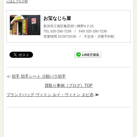
にほんブログ村
お宝なじら屋
新潟市江南区亀田四ツ興野4-2-22
TEL 025-290-7238 / FAX 025-290-7239
営業時間 10:00?19:00 / 不定休・月曜予約制
≪
切手 切手シート 少額バラ切手
買取り事例（ブログ）TOP
ブランドバッグ ヴィトン ルイ・ヴィトン エピ赤
≫