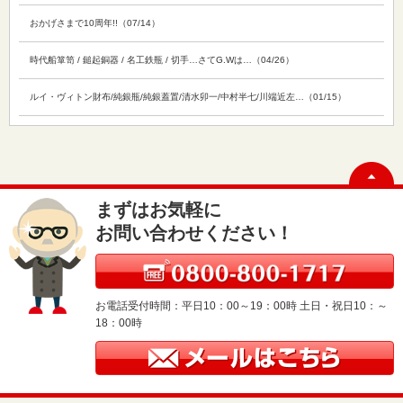
おかげさまで10周年!!（07/14）
時代船箪笥 / 鎚起銅器 / 名工鉄瓶 / 切手…さてG.Wは…（04/26）
ルイ・ヴィトン財布/純銀瓶/純銀蓋置/清水卯一/中村半七/川端近左…（01/15）
まずはお気軽に
お問い合わせください！
お電話受付時間：平日10：00～19：00時 土日・祝日10：～
18：00時