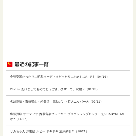
金管楽器だったり…昭和オーディオだったり…お久しぶりです（04/16）
2025年 あけましておめでとうございます…て、呪物？（01/13）
名越正晴・市橋鷺山・尚美堂・電動ガン・特大ニッパー犬（09/11）
出張買取 オーディオ 携帯音楽プレイヤー プログレッシブロック…え!?BABYMETAL
が?（11/27）
リカちゃん 浮世絵 ルビー ドキドキ 清原果耶？（10/21）