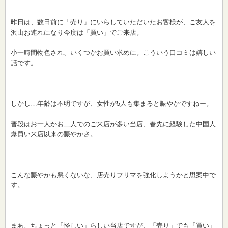
昨日は、数日前に「売り」にいらしていただいたお客様が、ご友人を
沢山お連れになり今度は「買い」でご来店。
小一時間物色され、いくつかお買い求めに。こういう口コミは嬉しい
話です。
しかし…年齢は不明ですが、女性が5人も集まると賑やかですねー。
普段はお一人かお二人でのご来店が多い当店、春先に経験した中国人
爆買い来店以来の賑やかさ。
こんな賑やかも悪くないな、店売りフリマを強化しようかと思案中で
す。
まあ、ちょっと「怪しい」らしい当店ですが、「売り」でも「買い」