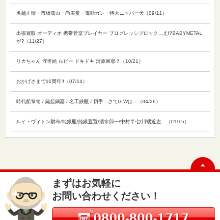
名越正晴・市橋鷺山・尚美堂・電動ガン・特大ニッパー犬（09/11）
出張買取 オーディオ 携帯音楽プレイヤー プログレッシブロック…え!?BABYMETAL
が?（11/27）
リカちゃん 浮世絵 ルビー ドキドキ 清原果耶？（10/21）
おかげさまで10周年!!（07/14）
時代船箪笥 / 鎚起銅器 / 名工鉄瓶 / 切手…さてG.Wは…（04/26）
ルイ・ヴィトン財布/純銀瓶/純銀蓋置/清水卯一/中村半七/川端近左…（01/15）
まずはお気軽に
お問い合わせください！