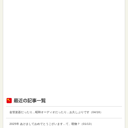
金管楽器だったり…昭和オーディオだったり…お久しぶりです（04/16）
2025年 あけましておめでとうございます…て、呪物？（01/13）