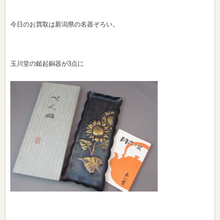
今日のお買取は新潟県の名器ぞろい。
玉川堂の鎚起銅器が3点に