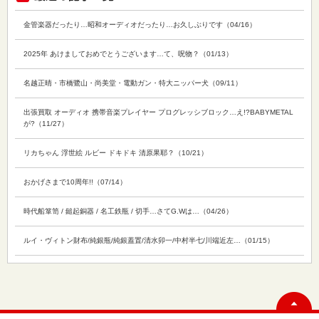
金管楽器だったり…昭和オーディオだったり…お久しぶりです（04/16）
2025年 あけましておめでとうございます…て、呪物？（01/13）
名越正晴・市橋鷺山・尚美堂・電動ガン・特大ニッパー犬（09/11）
出張買取 オーディオ 携帯音楽プレイヤー プログレッシブロック…え!?BABYMETAL
が?（11/27）
リカちゃん 浮世絵 ルビー ドキドキ 清原果耶？（10/21）
おかげさまで10周年!!（07/14）
時代船箪笥 / 鎚起銅器 / 名工鉄瓶 / 切手…さてG.Wは…（04/26）
ルイ・ヴィトン財布/純銀瓶/純銀蓋置/清水卯一/中村半七/川端近左…（01/15）