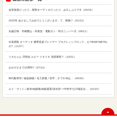
金管楽器だったり…昭和オーディオだったり…お久しぶりです（04/16）
2025年 あけましておめでとうございます…て、呪物？（01/13）
名越正晴・市橋鷺山・尚美堂・電動ガン・特大ニッパー犬（09/11）
出張買取 オーディオ 携帯音楽プレイヤー プログレッシブロック…え!?BABYMETAL
が?（11/27）
リカちゃん 浮世絵 ルビー ドキドキ 清原果耶？（10/21）
おかげさまで10周年!!（07/14）
時代船箪笥 / 鎚起銅器 / 名工鉄瓶 / 切手…さてG.Wは…（04/26）
ルイ・ヴィトン財布/純銀瓶/純銀蓋置/清水卯一/中村半七/川端近左…（01/15）