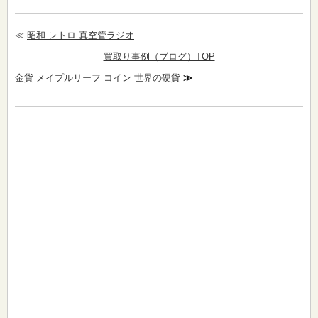
≪
昭和 レトロ 真空管ラジオ
買取り事例（ブログ）TOP
金貨 メイプルリーフ コイン 世界の硬貨
≫