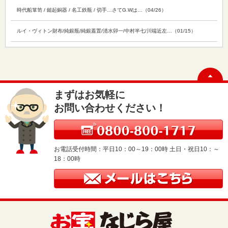
時代船箪笥 / 鎚起銅器 / 名工鉄瓶 / 切手…さてG.Wは…（04/26）
ルイ・ヴィトン財布/純銀瓶/純銀蓋置/清水卯一/中村半七/川端近左…（01/15）
まずはお気軽に
お問い合わせください！
お電話受付時間：平日10：00～19：00時 土日・祝日10：～
18：00時