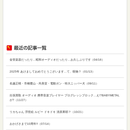
金管楽器だったり…昭和オーディオだったり…お久しぶりです（04/16）
2025年 あけましておめでとうございます…て、呪物？（01/13）
名越正晴・市橋鷺山・尚美堂・電動ガン・特大ニッパー犬（09/11）
出張買取 オーディオ 携帯音楽プレイヤー プログレッシブロック…え!?BABYMETAL
が?（11/27）
リカちゃん 浮世絵 ルビー ドキドキ 清原果耶？（10/21）
おかげさまで10周年!!（07/14）