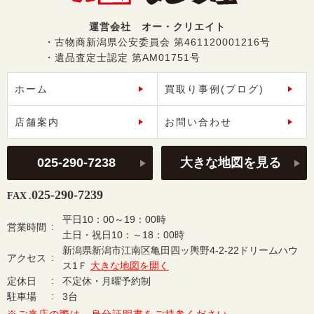
運営会社 オー・クリエイト
・古物商新潟県公安委員会 第461120001216号
・遺品査定士認定 第AM01751号
ホーム
買取り事例(ブログ)
店舗案内
お問い合わせ
025-290-7238
大きな地図を見る
025-290-7239
FAX .
平日10：00～19：00時
営業時間
土日・祝日10：～18：00時
新潟県新潟市江南区亀田四ッ輿野4-2-22ドリームハウ
アクセス
ス1Ｆ
大きな地図を開く
定休日
不定休・月曜予約制
駐車場
3台
※ご来店の際は、身分証明書をご持参ください。